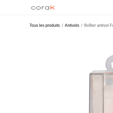
Se rendre au contenu
EAS
Libre-Toucher
Tous les produits
Antivols
Boîtier antivol 