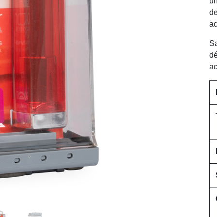
un
de
ac
Sa
dé
ac