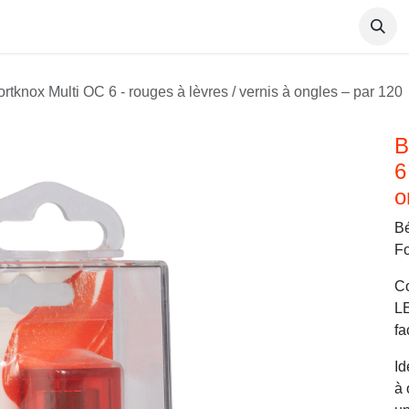
Antivols
Etiquettes électroniques
Fortknox Multi OC 6 - rouges à lèvres / vernis à ongles – par 120
B
6
o
Bé
Fo
Co
LE
fa
Id
à 