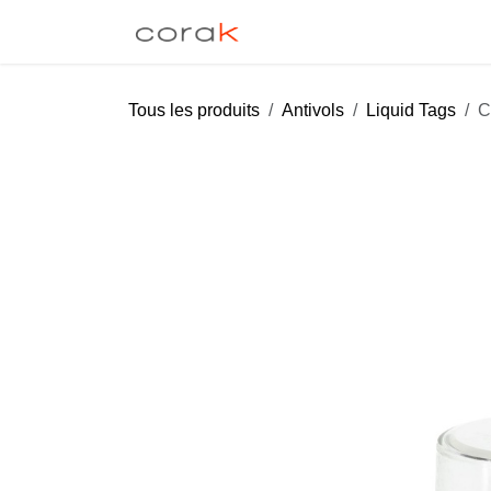
Se rendre au contenu
EAS
Libre-Toucher
Tous les produits
Antivols
Liquid Tags
C