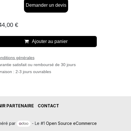
Demander un devis
44,00
€
Ajouter au panier
nditions générales
rantie satisfait ou remboursé de 30 jours
vraison : 2-3 jours ouvrables
IR PARTENAIRE
CONTACT
néré par
- Le #1
Open Source eCommerce