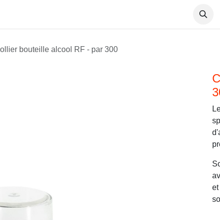
Antivols
Etiquettes électroniques
ollier bouteille alcool RF - par 300
C
3
Le
sp
d'
pr
So
av
et
so