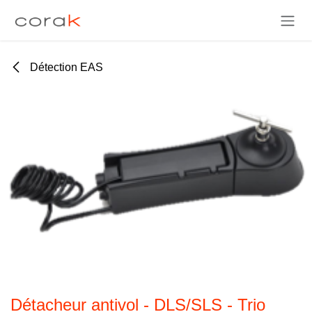
Se rendre au contenu
Détection EAS
Détacheur antivol - DLS/SLS - Trio