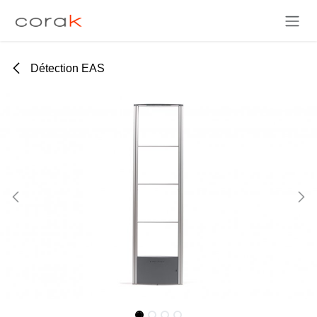
Se rendre au contenu
Détection EAS