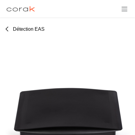
Se rendre au contenu
Détection EAS