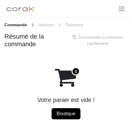
Se rendre au contenu
Commande
Adresse
Paiement
Résumé de la
Commander à nouveau
commande
rapidement
Votre panier est vide !
Boutique