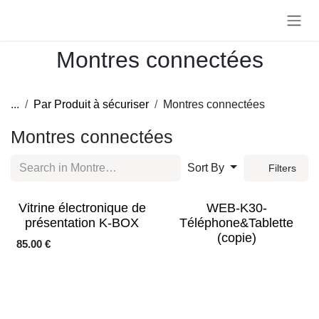
Skip to Content
Montres connectées
...
Par Produit à sécuriser
Montres connectées
Montres connectées
Sort By
Filters
Sale
Vitrine électronique de
WEB-K30-
présentation K-BOX
Téléphone&Tablette
(copie)
85.00
€