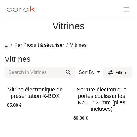
Skip to Content
Vitrines
...
Par Produit à sécuriser
Vitrines
Vitrines
Sort By
Filters
Sale
Vitrine électronique de
Serrure électronique
présentation K-BOX
portes coulissantes
K70 - 125mm (piles
85.00
€
incluses)
80.00
€