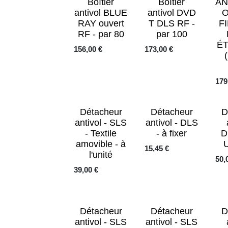
Boîtier
Boîtier
AN
antivol BLUE
antivol DVD
O
RAY ouvert
T DLS RF -
F
RF - par 80
par 100
É
156,00
€
173,00
€
179
Détacheur
Détacheur
D
antivol - SLS
antivol - DLS
- Textile
- à fixer
D
amovible - à
U
15,45
€
l'unité
50,
39,00
€
Détacheur
Détacheur
D
antivol - SLS
antivol - SLS