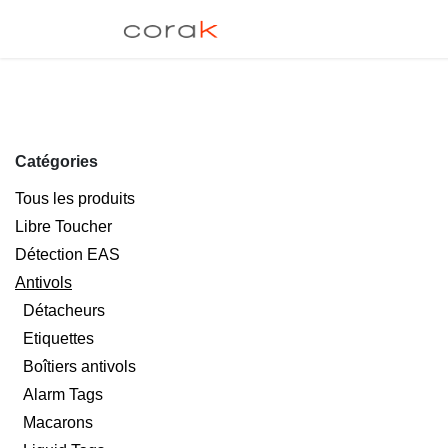
Se rendre au contenu
EAS
Libre-Toucher
Catégories
Tous les produits
Libre Toucher
Détection EAS
Antivols
Détacheurs
Etiquettes
Boîtiers antivols
Alarm Tags
Macarons