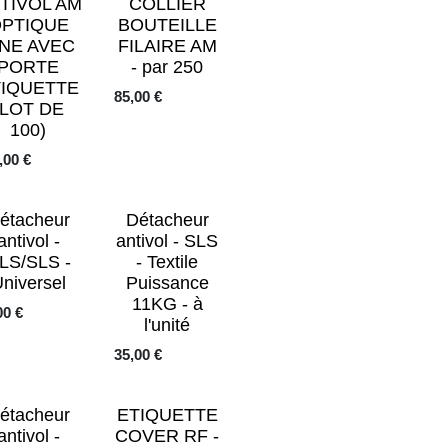
TIVOL AM
COLLIER
PTIQUE
BOUTEILLE
INE AVEC
FILAIRE AM
PORTE
- par 250
TIQUETTE
85,00
€
(LOT DE
100)
,00
€
étacheur
Détacheur
antivol -
antivol - SLS
LS/SLS -
- Textile
niversel
Puissance
11KG - à
00
€
l'unité
35,00
€
étacheur
ETIQUETTE
antivol -
COVER RF -