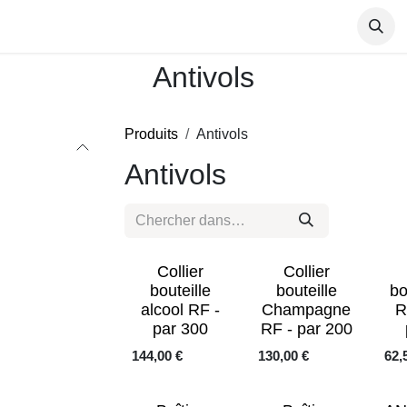
Antivols
Etiquettes électroniques
Antivols
Produits
Antivols
Antivols
Collier
Collier
bouteille
bouteille
bo
alcool RF -
Champagne
R
par 300
RF - par 200
144,00
€
130,00
€
62,