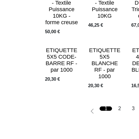
- Textile
- Textile
D
Puissance
Puissance
Tr
10KG -
10KG
forme creuse
46,25
€
67,
50,00
€
ETIQUETTE
ETIQUETTE
E
5X5 CODE-
5X5
BARRE RF -
BLANCHE
D
par 1000
RF - par
BL
1000
20,30
€
20,30
€
16,
1
2
3