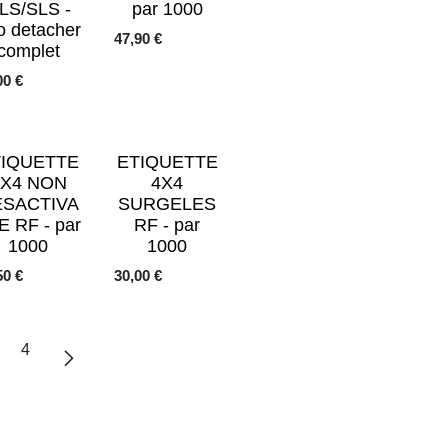
LS/SLS -
par 1000
io detacher
47,90
€
complet
00
€
TIQUETTE
ETIQUETTE
4X4 NON
4X4
ESACTIVA
SURGELES
E RF - par
RF - par
1000
1000
50
€
30,00
€
4