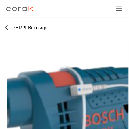
Se rendre au contenu
PEM & Bricolage