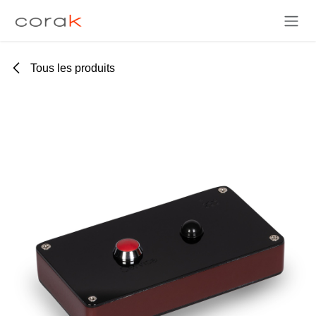
Se rendre au contenu
Tous les produits