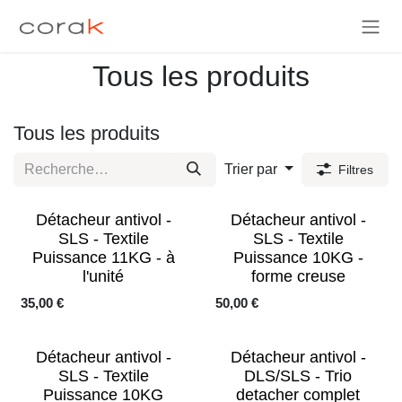
Se rendre au contenu
Tous les produits
Tous les produits
Trier par
Filtres
Détacheur antivol -
Détacheur antivol -
SLS - Textile
SLS - Textile
Puissance 11KG - à
Puissance 10KG -
l'unité
forme creuse
35,00
€
50,00
€
Détacheur antivol -
Détacheur antivol -
SLS - Textile
DLS/SLS - Trio
Puissance 10KG
detacher complet